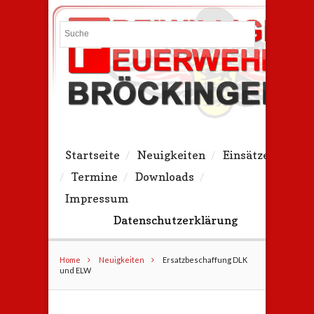
Search
Startseite
Neuigkeiten
Einsätze
Termine
Downloads
Impressum
Datenschutzerklärung
Home
Neuigkeiten
Ersatzbeschaffung DLK
und ELW