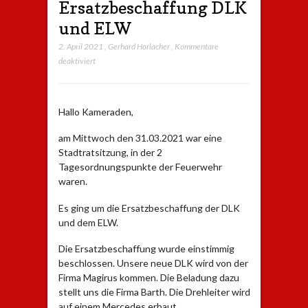
Ersatzbeschaffung DLK
und ELW
2. April 2021
,
Gerhard Horlacher
,
Kommentare
für
deaktiviert
Ersatzbeschaffung
DLK
und
Hallo Kameraden,
ELW
am Mittwoch den 31.03.2021 war eine
Stadtratsitzung, in der 2
Tagesordnungspunkte der Feuerwehr
waren.
Es ging um die Ersatzbeschaffung der DLK
und dem ELW.
Die Ersatzbeschaffung wurde einstimmig
beschlossen. Unsere neue DLK wird von der
Firma Magirus kommen. Die Beladung dazu
stellt uns die Firma Barth. Die Drehleiter wird
auf einem Mercedes erbaut.