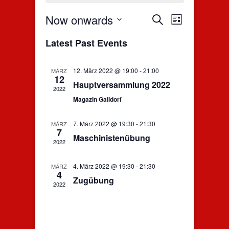
Now onwards
E
E
S
L
e
v
i
S
v
a
Latest Past Events
s
e
e
r
e
t
c
n
l
h
e
n
t
12. März 2022 @ 19:00
-
21:00
MÄRZ
c
12
V
t
Hauptversammlung 2022
t
2022
i
d
s
Magazin Gaildorf
e
a
S
w
t
7. März 2022 @ 19:30
-
21:30
MÄRZ
s
e
7
e
Maschinistenübung
N
.
2022
a
a
r
v
4. März 2022 @ 19:30
-
21:30
MÄRZ
4
i
Zugübung
c
2022
g
h
a
a
t
i